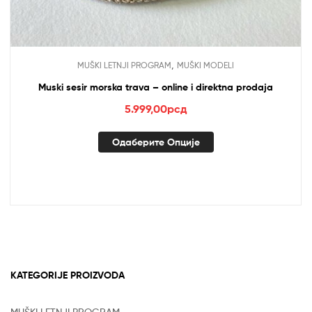
,
MUŠKI LETNJI PROGRAM
MUŠKI MODELI
Muski sesir morska trava – online i direktna prodaja
5.999,00
рсд
Одаберите Опције
KATEGORIJE PROIZVODA
MUŠKI LETNJI PROGRAM