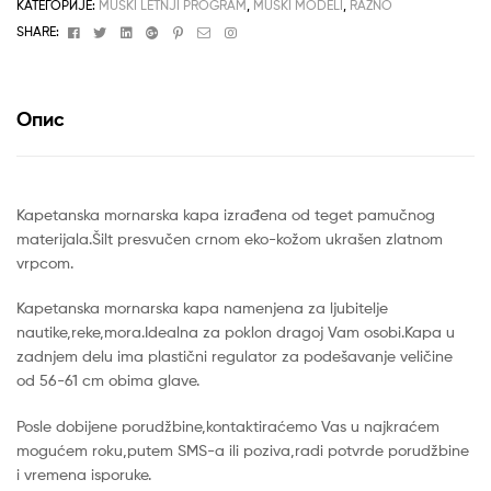
КАТЕГОРИЈЕ:
MUŠKI LETNJI PROGRAM
,
MUŠKI MODELI
,
RAZNO
Facebook
Twitter
Linkedin
Google+
Pinterest
Email
Instagram
SHARE:
Опис
Kapetanska mornarska kapa izrađena od teget pamučnog
materijala.Šilt presvučen crnom eko-kožom ukrašen zlatnom
vrpcom.
Kapetanska mornarska kapa namenjena za ljubitelje
nautike,reke,mora.Idealna za poklon dragoj Vam osobi.Kapa u
zadnjem delu ima plastični regulator za podešavanje veličine
od 56-61 cm obima glave.
Posle dobijene porudžbine,kontaktiraćemo Vas u najkraćem
mogućem roku,putem SMS-a ili poziva,radi potvrde porudžbine
i vremena isporuke.