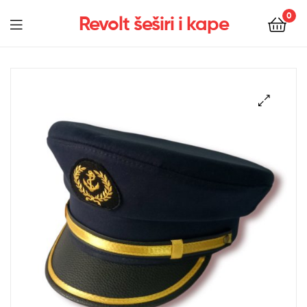
0
Revolt šeširi i kape
Menu