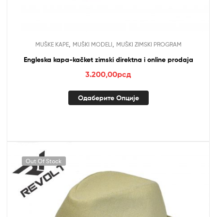
,
,
MUŠKE KAPE
MUŠKI MODELI
MUŠKI ZIMSKI PROGRAM
Engleska kapa-kačket zimski direktna i online prodaja
3.200,00
рсд
Одаберите Опције
Out Of Stock