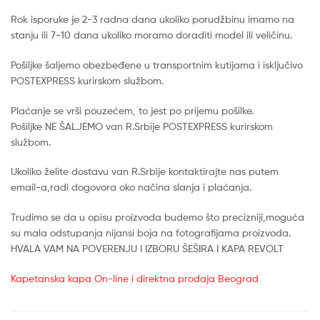
Rok isporuke je 2-3 radna dana ukoliko porudžbinu imamo na
stanju ili 7-10 dana ukoliko moramo doraditi model ili veličinu.
Pošiljke šaljemo obezbeđene u transportnim kutijama i isključivo
POSTEXPRESS kurirskom službom.
Plaćanje se vrši pouzećem, to jest po prijemu pošilke.
Pošiljke NE ŠALJEMO van R.Srbije POSTEXPRESS kurirskom
službom.
Ukoliko želite dostavu van R.Srbije kontaktirajte nas putem
email-a,radi dogovora oko načina slanja i plaćanja.
Trudimo se da u opisu proizvoda budemo što precizniji,moguća
su mala odstupanja nijansi boja na fotografijama proizvoda.
HVALA VAM NA POVERENJU I IZBORU ŠEŠIRA I KAPA REVOLT
Kapetanska kapa On-line i direktna prodaja Beograd