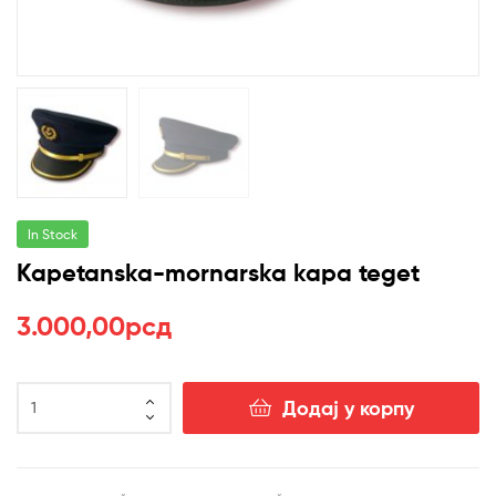
In Stock
Kapetanska-mornarska kapa teget
3.000,00
рсд
Kapetanska-
Додај у корпу
mornarska
kapa
teget
количина