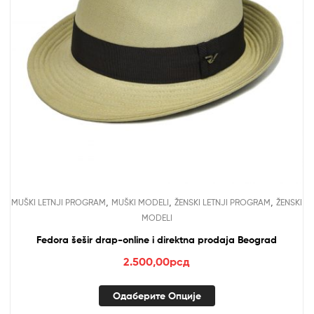
,
,
,
MUŠKI LETNJI PROGRAM
MUŠKI MODELI
ŽENSKI LETNJI PROGRAM
ŽENSKI
MODELI
Fedora šešir drap-online i direktna prodaja Beograd
2.500,00
рсд
Одаберите Опције