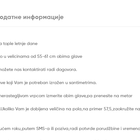
одатне информације
a tople letnje dane
emo u velicinama od 55-61 cm obima glave
 možete nas kontaktirati radi dogovora.
ave koji Vam je potreban izražen u santimetrima.
 nerastegljivom vrpcom izmerite obim glave,pa prenesite na metar
.Ukoliko Vam je dobijena veličina na pola,na primer 57,5,zaokružite na
ćem roku,putem SMS-a ili poziva,radi potvrde porudžbine i vremena 