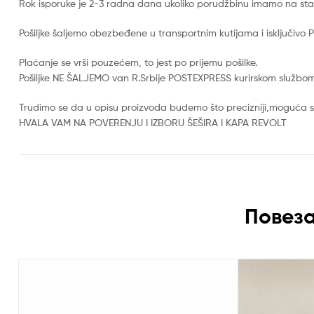
Rok isporuke je 2-3 radna dana ukoliko porudžbinu imamo na stanju
Pošiljke šaljemo obezbeđene u transportnim kutijama i isključiv
Plaćanje se vrši pouzećem, to jest po prijemu pošilke.
Pošiljke NE ŠALJEMO van R.Srbije POSTEXPRESS kurirskom službom
Trudimo se da u opisu proizvoda budemo što precizniji,moguća s
HVALA VAM NA POVERENJU I IZBORU ŠEŠIRA I KAPA REVOLT
Повеза