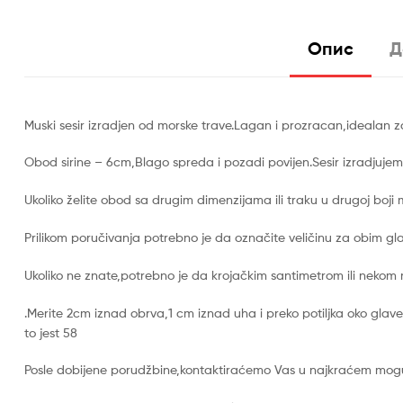
Опис
Д
Muski sesir izradjen od morske trave.Lagan i prozracan,idealan z
Obod sirine – 6cm,Blago spreda i pozadi povijen.Sesir izradjuj
Ukoliko želite obod sa drugim dimenzijama ili traku u drugoj boji
Prilikom poručivanja potrebno je da označite veličinu za obim gl
Ukoliko ne znate,potrebno je da krojačkim santimetrom ili nekom
.Merite 2cm iznad obrva,1 cm iznad uha i preko potiljka oko glave
to jest 58
Posle dobijene porudžbine,kontaktiraćemo Vas u najkraćem mogu