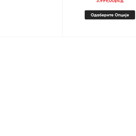
3.999,00
рсд
Одаберите Опције