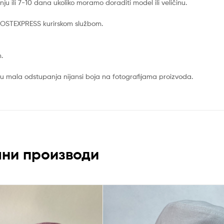
 ili 7-10 dana ukoliko moramo doraditi model ili veličinu.
o POSTEXPRESS kurirskom službom.
.
u mala odstupanja nijansi boja na fotografijama proizvoda.
ни производи