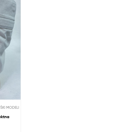
ŠKI MODELI
ektna