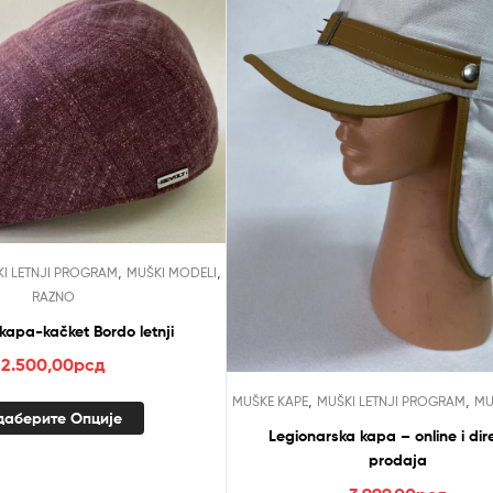
,
,
I LETNJI PROGRAM
MUŠKI MODELI
RAZNO
kapa-kačket Bordo letnji
2.500,00
рсд
,
,
MUŠKE KAPE
MUŠKI LETNJI PROGRAM
MU
даберите Опције
Legionarska kapa – online i dir
prodaja