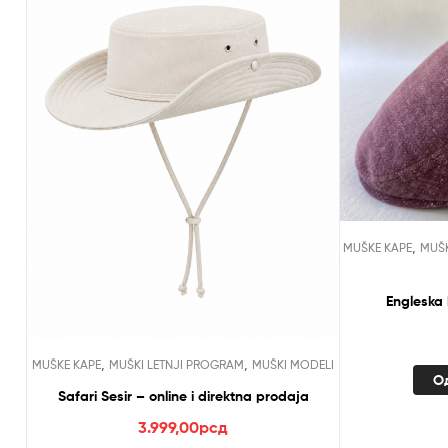
,
MUŠKE KAPE
MUŠK
Engleska 
,
,
MUŠKE KAPE
MUŠKI LETNJI PROGRAM
MUŠKI MODELI
О
Safari Sesir – online i direktna prodaja
3.999,00
рсд