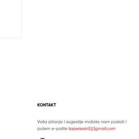
KONTAKT
Vaša pitanja i sugestije možete nam poslati i
putem e-pošte
kapeisesiri[@]gmail.com