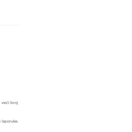
 veći broj
isporuke.