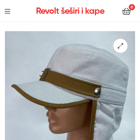
0
Revolt šeširi i kape
Menu