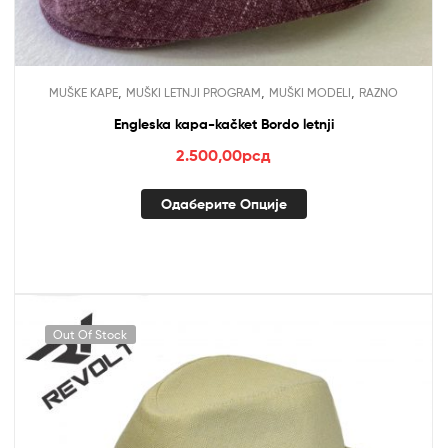
,
,
,
MUŠKE KAPE
MUŠKI LETNJI PROGRAM
MUŠKI MODELI
RAZNO
Engleska kapa-kačket Bordo letnji
2.500,00
рсд
Одаберите Опције
Out Of Stock