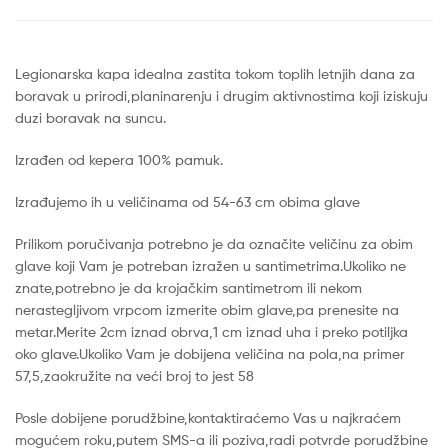
Legionarska kapa idealna zastita tokom toplih letnjih dana za
boravak u prirodi,planinarenju i drugim aktivnostima koji iziskuju
duzi boravak na suncu.
Izrađen od kepera 100% pamuk.
Izrađujemo ih u veličinama od 54-63 cm obima glave
Prilikom poručivanja potrebno je da označite veličinu za obim
glave koji Vam je potreban izražen u santimetrima.Ukoliko ne
znate,potrebno je da krojačkim santimetrom ili nekom
nerastegljivom vrpcom izmerite obim glave,pa prenesite na
metar.Merite 2cm iznad obrva,1 cm iznad uha i preko potiljka
oko glave.Ukoliko Vam je dobijena veličina na pola,na primer
57,5,zaokružite na veći broj to jest 58
Posle dobijene porudžbine,kontaktiraćemo Vas u najkraćem
mogućem roku,putem SMS-a ili poziva,radi potvrde porudžbine