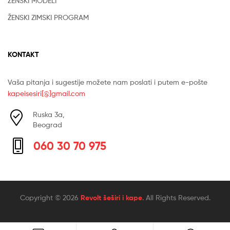
ŽENSKI MODELI
ŽENSKI ZIMSKI PROGRAM
KONTAKT
Vaša pitanja i sugestije možete nam poslati i putem e-pošte
kapeisesiri[@]gmail.com
Ruska 3a,
Beograd
060 30 70 975
Copyright © 2026
Revolt šeširi i kape
. All Rights Reserved.