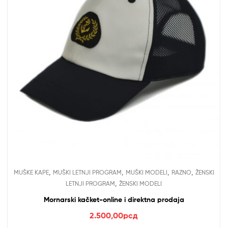
,
,
,
,
MUŠKE KAPE
MUŠKI LETNJI PROGRAM
MUŠKI MODELI
RAZNO
ŽENSKI
,
LETNJI PROGRAM
ŽENSKI MODELI
Mornarski kačket-online i direktna prodaja
2.500,00
рсд