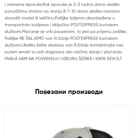
i vremena isporuke.Rok isporuke je 2-3 radna dana ukoliko
porudžbinu imamo na stanju ili 7-10 dana ukoliko moramo
doraditi model ili veličinu.Pošiljke šaljemo obezbeđene u
transportnim kutijama i isključivo POSTEXPRESS kurirskom
službom.Plaćanje se vrši pouzećem, to jest po prijemu pošilke.
Pošiljke NE ŠALJEMO van R.Srbije POSTEXPRESS kurirskom
službom.Ukoliko želite dostavu van R.Srbije kontaktirajte nas
putem email-a,radi dogovora oko načina slanja i plaćanja.
HVALA VAM NA POVERENJU I IZBORU ŠEŠIRA I KAPA REVOLT
Повезани производи