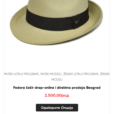
,
,
,
MUŠKI LETNJI PROGRAM
MUŠKI MODELI
ŽENSKI LETNJI PROGRAM
ŽENSKI
MODELI
Fedora šešir drap-online i direktna prodaja Beograd
2.500,00
рсд
Одаберите Опције