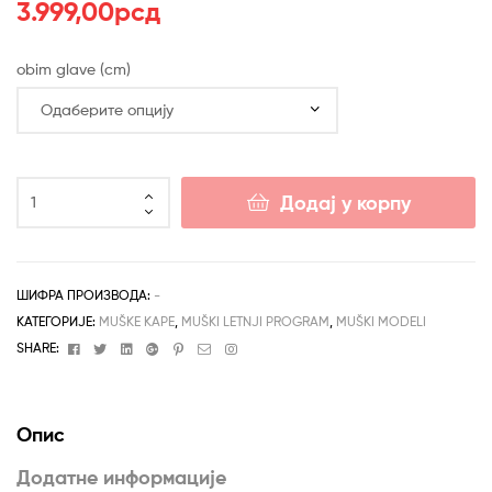
3.999,00
рсд
obim glave (cm)
Legionarska
Додај у корпу
kapa
–
online
i
ШИФРА ПРОИЗВОДА:
-
direktna
КАТЕГОРИЈЕ:
MUŠKE KAPE
,
MUŠKI LETNJI PROGRAM
,
MUŠKI MODELI
prodaja
Facebook
Twitter
Linkedin
Google+
Pinterest
Email
Instagram
SHARE:
количина
Опис
Додатне информације